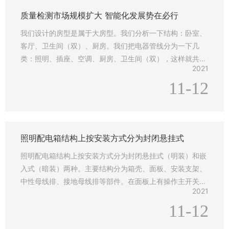
产
质量检测市场规模扩大 智能化发展势在必行
品
展
我们设计的房型是属于大房型。我们分析一下结构：卧室、
示
客厅、卫生间（双）、厨房。我们把电器管线分为一下几
类：照明、插座、空调、厨房、卫生间（双），这样就共有
新
2021
六路管线进入居室。
闻
11-12
动
态
联
照明配电箱结构上按安装方式分为封闭悬挂式
系
我
照明配电箱结构上按安装方式分为封闭悬挂式（明装）和嵌
们
入式（暗装）两种。主要结构分为箱壳、面板、安装支架、
中性母线排、接地母线排等部件。在面板上有操作主开关和
2021
分路开关的开启孔，若不需要安装全数分路开关时
11-12