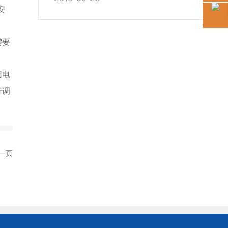
安
需要
。
用电
行调
一页