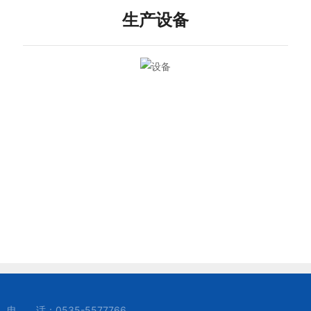
产
生产设备
品
展
示
新
闻
动
态
联
系
我
们
电 话：
0535-5577766