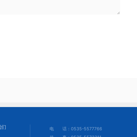
我们
电 话：
0535-5577766